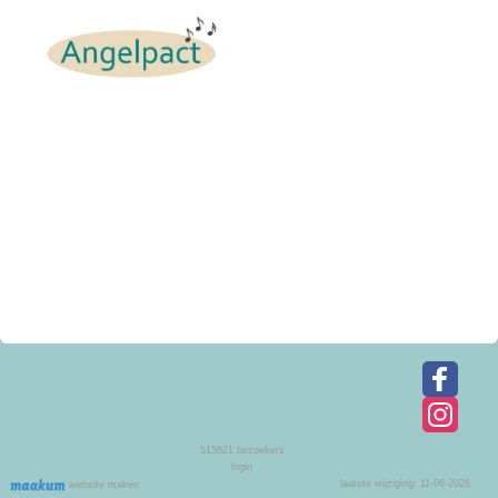
513621
bezoekers
login
laatste wijziging: 11-06-2026
website maken